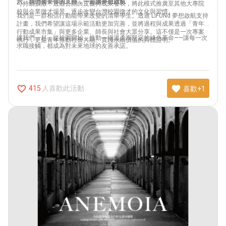
六、我們需要你的支持，一起讓夢想啟航
可持續擴散：透過公開白皮書與成果發表，將此模式推廣至其他大專院
校與企業徵才場景，逐步改變台灣校園徵才的文化與習慣。
我們是一群相信行動能帶來改變的清華學生。透過 LiFUNd 夢想啟航支持
計畫，我們希望讓這場示範活動更加完善，並將過程與成果透過「青年
行動成果市集」與更多企業、師長與社會大眾分享。這不僅是一次專案
讓我們一起，從校園開始，推動一場溫柔而堅定的綠色革命——讓每一次
執行，更是青年推動社會共融、實踐永續價值的具體證明。
求職接觸，都成為對未來地球的友善承諾。
favorite_border
favorite
人喜歡此活動
415
喜歡+1