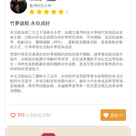
臺灣科技大學
5
竹夢啟航 永你貞好
本活動為期三天之不過夜冬令營，由國立臺灣科技大學桃竹苗地區校友
會主辦。活動內容包含基礎自然科學實作課程、手作體驗、英語歌曲教
學、戲劇演出、團隊闖關（RPG）、運動會及團康活動，透過寓教於樂
的方式，引導學童在活動中學習與成長。
營期中將安排基礎自然科學相關的課程與實作體驗，讓學童能親自動手
操作，在輕鬆的氛圍中理解科學原理，並完成專屬的手作紀念品帶回留
念；同時也規劃戲劇欣賞與團隊合作遊戲，透過互動活動培養學童的合
作精神與溝通能力。
本次活動由志工團隊分工合作，全程陪伴並照顧學童在校期間的各項活
動與生活需求，所有活動皆於校園內進行。臺科大竹友會成員希望透過
返鄉服務，將所學回饋故鄉，為偏鄉學童帶來一段充實且難忘的寒假學
習體驗。
favorite_border
favorite
人喜歡此活動
393
喜歡+1