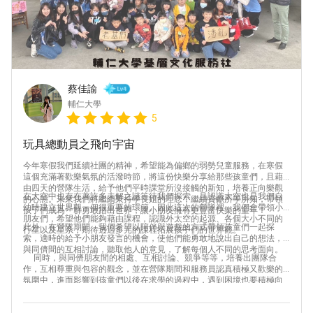
活動專區
蔡佳諭
輔仁大學
5
玩具總動員之飛向宇宙
今年寒假我們延續社團的精神，希望能為偏鄉的弱勢兒童服務，在寒假
這個充滿著歡樂氣氛的活潑時節，將這份快樂分享給那些孩童們，且藉
由四天的營隊生活，給予他們平時課堂所沒接觸的新知，培養正向樂觀
在太空中也存在著許多未解之謎等待我們探索，且認識太空也是我們自
升等人生經驗 凝聚社會力量
的心態。未來我們將繼續秉持學長姐的理念，繼續貢獻所學所知，帶領
幼時建立世界觀一個很重要的環節。因此這次的營隊裡，我們會帶領小
孩子們成為一群勇敢踏出世界，讓小朋友擁有更豐富快樂的童年！
朋友們，希望他們能夠藉由課程，認識外太空的起源、各個大小不同的
Copyright ©2022 Lifund All rights reserved.
此外，在營隊期間，我們希望以陪伴與遊戲的方式帶領孩童們一起探
行星以及星系，期待透過多元的課程拓展孩子們的世界觀。
索，適時的給予小朋友發言的機會，使他們能勇敢地說出自己的想法，
與同儕間的互相討論，聽取他人的意見，了解每個人不同的思考面向。
同時，與同儕朋友間的相處、互相討論、競爭等等，培養出團隊合
作，互相尊重與包容的觀念，並在營隊期間和服務員認真積極又歡樂的
氛圍中，進而影響到孩童們以後在求學的過程中，遇到困境也要積極向
上以及面對未來的態度