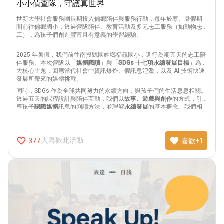
小小偵查隊，守護真世界
世新大學社會服務團
長期投入偏鄉陪伴與服務行動，每年於寒、暑假期
間前往偏鄉國小，透過營隊陪伴、教育活動及多元志工服務（如動物志
工），為孩子們創造豐富且有意義的學習經驗。
2025 年暑假，我們前往南投縣國姓鄉福龜國小，進行為期五天的志工陪
伴服務。本次營隊以
「媒體識讀」
與
「SDGs 十七項永續發展目標」
為兩
大核心主題，回應當代社會中資訊爆炸、假訊息氾濫，以及 AI 技術快速
發展所帶來的媒體挑戰。
同時，SDGs 作為全球共同努力的永續方向，與孩子們的生活息息相關。
透過五天的課程設計與陪伴互動，我們以
故事、遊戲與創作
的方式，引
導孩子
認識媒體
訊息的判讀方法，並理解
永續發展
的基本概念。我們相
信，即使時間短暫，仍能在孩子心中留下對媒體與永續議題的全新理解
與珍貴回憶，為他們的未來播下思考與行動的種子。
favorite_border
favorite
人喜歡此活動
377
喜歡+1