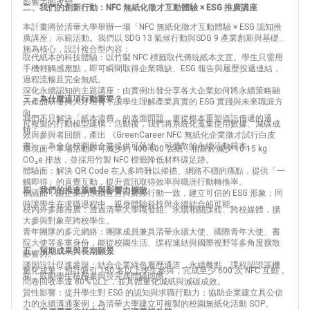
影響力的改變。
二、我們的創新行動：NFC 無紙化徵才互動體驗 × ESG 推廣講座
本計畫將於清華大學舉辦一場「NFC 無紙化徵才互動體驗 × ESG 認知推
廣講座」示範活動。我們以 SDG 13 氣候行動與SDG 9 產業創新與基礎設
施為核心，設計複合型內容：
取代紙本的科技體驗：以竹製 NFC 標籤取代傳統紙本文宣。學生只需用
手機輕觸感應點，即可瞬間取得企業職缺、ESG 報告與履歷投遞連結，
過程流暢且完全無紙。
深化永續認知的主題講座：由實例出發分享各大企業如何將永續策略融
三、為什麼這項行動重要？
入產品研發與人才培育，讓學生理解產業真實的 ESG 實踐與未來職涯方
向。
我們不只解決「紙本浪費」的表面問題，更從根本重塑資訊傳遞的邏
可複製的行動模型建構：活動後，我們將系統化蒐集使用數據、減碳成
輯：
效與參與者回饋，產出 《GreenCareer NFC 無紙化企業徵才試行白皮
書》，為全台校園與企業提供可落地、可擴散的永續活動範本。
環境面：單場活動即可減少約 400-600 張紙，相當於減少 10-15 kg
CO₂e 排放，並採用竹製 NFC 標籤降低材料碳足跡。
體驗面：解決 QR Code 在人多時難以掃描、網路不穩的痛點，提供「一
觸即得」的直覺互動，提升資訊取得效率與職涯行動轉換率。
四、我們的推進策略與影響力擴散
倡議面：讓企業的永續宣言與實際行動一致，建立可信的 ESG 形象；同
時讓學生在求職過程中，親身體驗科技與永續結合的可能。
校內外多維推廣：透過清華大學職發組、永續相關課程、跨校媒體，擴
大參與對象至跨校學生。
青年團隊的多元網絡：團隊成員兼具清華永續大使、國際青年大使、書
院大使等多重身份，能從校園生活、課程連結與國際視野等多角度擴散
五、預期成果與長期願景
影響力。
誘因設計促進參與：結合企業綠色履歷通道、永續餐點、課程認證等機
量化成果：預計吸引 150 名以上學生參與，完成至少 600 次 NFC 互動，
制，鼓勵學生積極參與並完成體驗回饋。
問卷回收率達 80% 以上，並具體量化減紙與減碳成效。
質性影響：提升學生對 ESG 的認知與求職行動力；協助企業建立具公信
力的永續溝通案例；為清華大學建立可複製的校園無紙化活動 SOP。