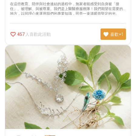
在這些教育、陪伴與社會連結的過程中，無家者能感受到自身被「接
住」、被理解、與被尊重。我們是上醫醫療服務隊！我們期望在需要的
地方，以同理心來運用我們的專業知識，照亮一束溫暖而堅定的光。
favorite_border
favorite
人喜歡此活動
457
喜歡+1