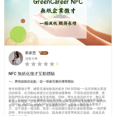
蔡家恩
清華大學
0
NFC 無紙化徵才互動體驗
一、夢想啟航的起點：從一張被丟棄的傳單開始
每年校園徵才季，總看見滿地散落的紙本 DM 與型錄——這些承載企業資
訊的紙張，在活動結束後往往迅速變成廢棄物，不僅造成資源浪費，更
與我們所追求的永續未來背道而馳。同時，學生在資訊碎片中，難以系
於是，GreenCareer 團隊決定起身行動。我們以聯合國永續發展目標
統化比較職缺，企業的 ESG 理念也常在紙本洪流中失去說服力。我們問
（SDGs）為指引，結合 NFC 近場通訊技術，提出「無紙化企業徵才」解
自己：能否有一種更聰明、更永續的方式，連結青年與企業？
方。這不僅是一場活動，更是一次從校園出發的社會創新實驗——我們要
證明，青年的創意與科技結合，能為徵才場景帶來真正低碳、高效且具