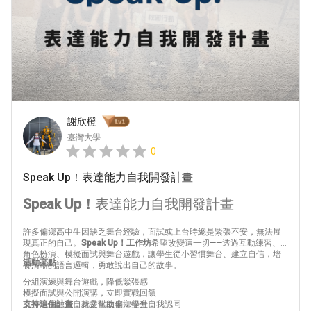
謝欣橙
臺灣大學
0
Speak Up！表達能力自我開發計畫
Speak Up！
表達能力自我開發計畫
許多偏鄉高中生因缺乏舞台經驗，面試或上台時總是緊張不安，無法展
現真正的自己。
Speak Up！工作坊
希望改變這一切——透過互動練習、
角色扮演、模擬面試與舞台遊戲，讓學生從小習慣舞台、建立自信，培
活動亮點
養清晰的語言邏輯，勇敢說出自己的故事。
分組演練與舞台遊戲，降低緊張感
模擬面試與公開演講，立即實戰回饋
引導學生融入自身文化故事，提升自我認同
支持這個計畫
，就是幫助偏鄉學生：