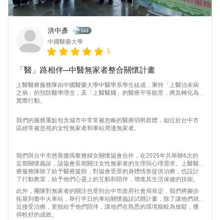
洪中彥
中國醫藥大學
5
「醫」路相伴─中醫無家者整合關懷計畫
上醫醫療服務隊由中國醫藥大學中醫學系學生組成，秉持「上醫治未病
之病」的預防醫學理念，及「上醫醫國」的醫療平等願景，將其轉化為
實際行動。
我們的服務重點包含城市中常常被忽略的醫療弱勢群體，如位於台中市
區經常被忽視的女性無家者和車站周邊無家者。
我們與台中市慈善撒瑪黎雅婦女關懷協會合作，在2025年共舉辦6次的
定期關懷義診，該協會長期關注女性無家者的生理與心理需求。上醫醫
療服務隊除了給予醫療援助，對協會受眾的身體情形提供治療，也設計
了行動教室，給予他們心靈上的互動和陪伴，增進其生活保健的技能。
此外，團隊對無家者的關注也受到台中市政府社會局肯定，我們將腳步
拓展到臺中火車站，舉行半日的車站關懷義診試辦計畫，除了讓他們就
近接受治療，更能給予他們陪伴，讓他們在熟悉的環境能較為放鬆，獲
得較好的成效。