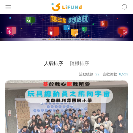
Lifund
活動競賽
升等人生經驗 凝聚社會力量
登入
註冊
探索活動
人氣排序
隨機排序
企業合作
活動總數
22
喜歡總數
8,523
關於我們
夢想大使
排行榜