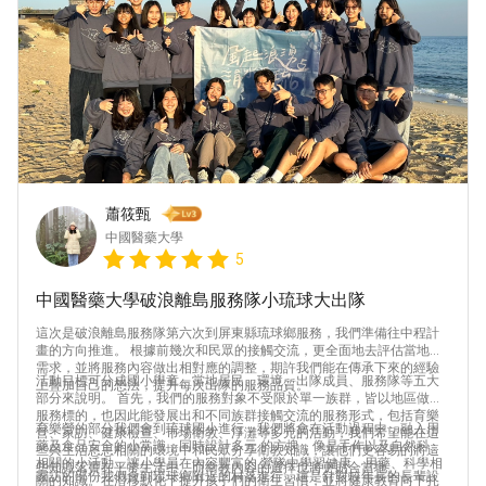
蕭筱甄
中國醫藥大學
5
中國醫藥大學破浪離島服務隊小琉球大出隊
這次是破浪離島服務隊第六次到屏東縣琉球鄉服務，我們準備往中程計
畫的方向推進。 根據前幾次和民眾的接觸交流，更全面地去評估當地的
需求，並將服務內容做出相對應的調整，期許我們能在傳承下來的經驗
活動目標可分成國小學童、當地居民、環境、出隊成員、服務隊等五大
上疊加自己的想法，提升每次出隊的服務品質。
部分來說明。 首先，我們的服務對象不受限於單一族群，皆以地區做為
服務標的，也因此能發展出和不同族群接觸交流的服務形式，包括育樂
育樂營的部分我們會到琉球國小進行，我們將會在活動過程中，融入用
營、家訪、健康檢查、市場衛教、淨灘等多元的活動，我們希望能在這
藥及食品安全的小常識，同時設計多元 的方塊，像是手作以及自然科學
些與生活息息相關的環境中和民眾分享衛教知識，讓他們更容易的將這
相關的小活動，讓小學員在內容豐富的 營隊中學習健康、用藥、科學相
些知識落實在平常生活中，而衛教內容的選擇也將更貼合當地。
家訪的部份我們會到琉球鄉附近的村落進行，這是針對較年長的長輩設
關的知識。在潛移默化下提升孩子們的衛生習慣，並將健康教育向下扎