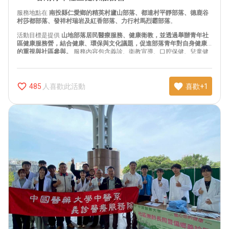
服務地點在
南投縣仁愛鄉的精英村廬山部落、都達村平靜部落、德鹿谷
村莎都部落、發祥村瑞岩及紅香部落、力行村馬烈霸部落
。
活動目標是提供
山地部落居民醫療服務、健康衛教，並透過舉辦青年社
區健康服務營，結合健康、環保與文化議題，促進部落青年對自身健康
的重視與社區參與。
服務內容包含義診、衛教宣導、口腔保健、兒童健
康檢查、健康營隊活動等。
favorite_border
favorite
人喜歡此活動
485
喜歡+1