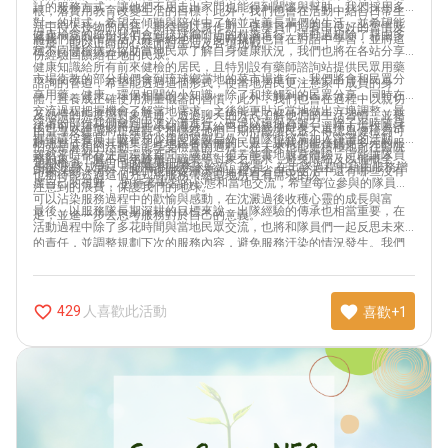
計的服務方式，讓他們不用走出家門也能得到關懷與幫助，我們採用多
根，落實用教育改變生活的目標，此外，我們也會在活動中結合日常生
對一的模式，希望在傾聽與陪伴中了解並改善長輩們的生活，並希望能
活中待人接物的內容，期待能以身作則，使學員們培養出良好的習慣及
健康檢查的部份我們會到琉球鄉附近的村落進行，活動過程除了藉由多
將我們的熱情與活力分享給他們，同時我們也會在對話中學習，並將這
態度，能以正向的心態面對生活及各項挑戰。
種不同健檢儀器協助當地民眾了解自身健康狀況，我們也將在各站分享
份經驗回饋給在地的民眾。
健康知識給所有前來健檢的居民，且特別設有藥師諮詢站提供民眾用藥
市場衛教的部分我們會到琉球鄉當地的菜市場進行，我們將會和民眾分
諮詢的管道，希望能透過這個形式，使當地居民更注意家中成員的身
享用藥、健康、環保相關的小知識，除了和接觸到的民眾分享，同時在
體，且養成正確使用測量儀器的習慣，此外，我們也會在過程中以親切
交流過程把握機會了解當地需求，之後能更貼近當地做出方塊調整，最
及熱情的態度與對象溝通，透過聊天的方式了解他們的生活習慣，並藉
淨灘的部份我們會到中澳沙灘進行，破浪以環保為號召，除了平時隨身
後也可以請他們將這些小知識分享給自己的親朋好友，選擇市場作為活
由引導及建議將正確觀念提供給他們，期待能讓民眾不再認為健檢為可
攜帶環保餐具、吸管和少用塑膠製品外，出隊也經常加入淨灘的活動。
動地點，是因其聚集了此地區各階層的民眾，讓我們能接觸更多元的服
怕或是麻煩的活動，能享受檢查的過程，在未來也能更積極地前往醫院
雖然平時都有注意環保新聞、議題，但若能實地親身體驗，定能讓隊員
務對象，了解不同年齡層、職業等對象之需求，避免限縮及以偏概全，
定期檢查，為自己的健康把關。
關於出隊成員，期盼每個服務隊幹部、隊員，在出隊過程中藉由服務增
印象深刻。另外，我們也能從淨灘的過程自省自己生活中還有哪些沒有
也期待能透過這個方式將服務帶給當地所有有需求的人。
廣自己的視野， 抱持著學習的心態和當地交流，希望每位參與的隊員都
注意到的浪費，保護我們的地球。
可以沾染服務過程中的歡愉與感動，在沈澱過後收穫心靈的成長與富
最後，以服務隊長期深耕的目標來說，出隊經驗的傳承也相當重要，在
足，並進一步去思考服務對於自己的意義。
活動過程中除了多花時間與當地民眾交流，也將和隊員們一起反思未來
的責任，並調整規劃下次的服務內容，避免服務汙染的情況發生。我們
希望這次出隊後能將經驗完整傳遞下去，藉由大家的想法碰撞不斷更新
活動內容，期盼長期合作下來能將這些熱情、溫暖能量，以及健康知識
留在琉球鄉的土地上。
favorite_border
favorite
人喜歡此活動
429
喜歡+1