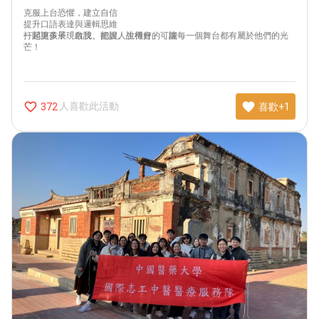
克服上台恐懼，建立自信
提升口語表達與邏輯思維
打開更多展現自我、把握人生機會的可能
一起讓孩子「敢說、能說、說得好」，讓每一個舞台都有屬於他們的光
芒！
favorite_border
favorite
人喜歡此活動
372
喜歡+1