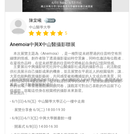
陳棠曦
中山醫學大學
5
Anemoia中興X中山醫攝影聯展
本次展覽主題為《Anemoia》，是一種對從未經歷過的往昔時空有所
緬懷的情感。創作者除了透過攝影凝結時空景象，同時也邀請每位觀者
在凝視作品時，在從未經歷過的往昔時空裡喚起自身的記憶與情感。
主要展出中興攝影研究社與中山醫攝影社成員的攝影作品，此活動提
供社員展示自己攝影成果的機會，並且展覽在平易近人的校園場所，讓
大眾也能夠觀賞攝影藝術，共同感受被相機捕捉的人文或自然美景，同
藝術展覽辦理費⽤是鉅額⽀出，各社團能投入的經費有限，希望透過此
時符合SDGs4優質教育，提升觀眾對美學的洞察力，並推廣攝影藝術創
募資，使活動更能順利成⾏！
作的領域。希望透過觀展回饋問卷，讓觀眾可對自己喜歡的作品留下心
得感想，鼓勵這些身在校園裡的攝影未來新星。
展覽資訊：
╴6/1(日)-6/6(五) 中山醫學大學正心一樓中走廊
· 展覽分享會 6/3(二) 18:00-19:30
╴6/8(日)-6/13(五) 中興大學圖書館一樓
· 開幕式 6/8(日) 14:00-16:30