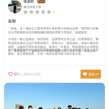
陳彥閎
臺北商業大學
0
返鄉
「歸途」是一個結合工藝美學與社會影響力的飾品品牌。我們致力於解
決台灣基層新住民跨國婚姻配偶因經濟壓力導致的「返鄉困境」。
不同於一般公益募款，我們採取「品牌營利支持公益」的商業模式。團
隊成員具備自主設計與製造能力，將推出以「家與連結」為核心概念的
戒指、項鍊與手環等系列飾品。每售出一件產品，即提撥固定比例營收
本計畫期望能夠縮短新住民與家鄉的距離，預計在首年建立自有工作室
至「返鄉基金」，協助新住民母親跨越經濟與心理的高牆，重返故鄉。
產線，進行精實創業，打造一個具有盈利能力的社會企業。
favorite_border
favorite
人喜歡此活動
451
喜歡+1