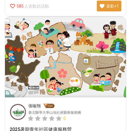
favorite_border
favorite
人喜歡此活動
585
喜歡+1
張喻翔
臺北醫學大學山地社會醫療服務團
0
2025暑期青年社區健康服務營