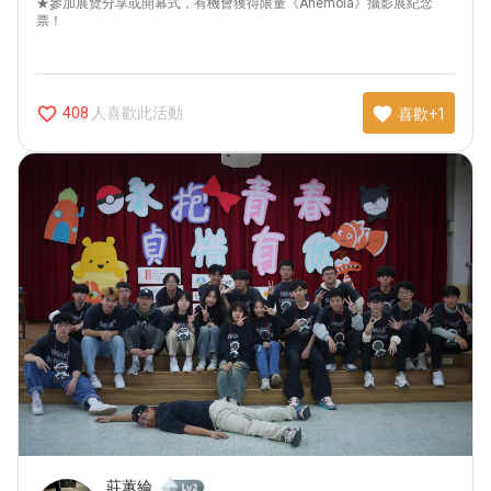
★參加展覽分享或開幕式，有機會獲得限量《Anemoia》攝影展紀念
票！
favorite_border
favorite
人喜歡此活動
408
喜歡+1
莊蕙綸