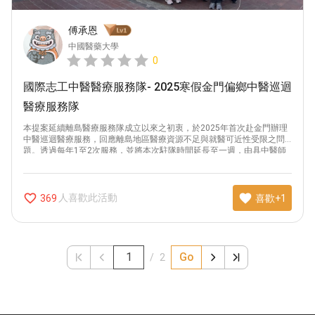
傅承恩
中國醫藥大學
0
國際志工中醫醫療服務隊- 2025寒假金門偏鄉中醫巡迴
醫療服務隊
本提案延續離島醫療服務隊成立以來之初衷，於2025年首次赴金門辦理
中醫巡迴醫療服務，回應離島地區醫療資源不足與就醫可近性受限之問
題。透過每年1至2次服務，並將本次駐隊時間延長至一週，由具中醫師
執照之醫師結合志工團隊，提供中醫義診、慢性病與亞健康調理、傷科
治療及養生保健指導，同時進行衛生健康教育、人道關懷與家庭訪視。
藉由醫療服務、健康教育與文化紀錄並行，逐步建立居民正確健康觀念
與自我照護能力，促進離島醫療資源之合理運用，提升整體健康福祉。
favorite_border
favorite
人喜歡此活動
369
喜歡+1
Go
/
2