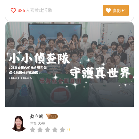
favorite_border
favorite
人喜歡此活動
385
喜歡+1
蔡立璿
世新大學
0