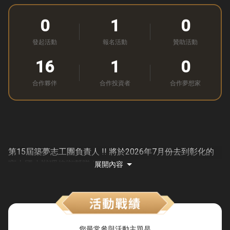
0
1
0
活動專區
發起活動
報名活動
贊助活動
16
1
0
合作夥伴
合作投資者
合作夢想家
升等人生經驗 凝聚社會力量
第15屆築夢志工團負責人 !! 將於2026年7月份去到彰化的
Copyright ©2022 Lifund All rights reserved.
寶山國小辦理偏鄉營隊 !
展開內容
活動戰績
您最常參與活動主題是