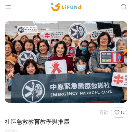
Lifund
升等人生經驗 凝聚社會力量
登入
註冊
探索活動
企業合作
關於我們
夢想大使
喜歡
favorite_border
12
社區急救教育教學與推廣
排行榜