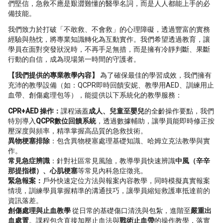
們堅信，急救不應是艱澀難懂的醫學名詞，而是人人都能上手的必
備技能。
我們致力於打破「不敢救、不會救」的心理障礙，透過豐富的實務
經驗與熱忱，將專業知識轉化為互動實作。我們希望透過教育，讓
學員在面對突發狀況時，不再手足無措，而是擁有冷靜判斷、果斷
行動的自信，成為現場第一時間的守護者。
【我們提供的專業教學內容】
為了確保最佳的學習成效，我們擁有
充沛的教學設備（如：QCPR即時回饋安妮、教學用AED、訓練用止
血帶、創傷處理包等），能提供以下系統化的教學服務：
CPR+AED 操作：
課程涵蓋
成人、兒童至嬰兒
的全齡操作要點，我們
特別導入
QCPR數位回饋系統
，透過數據輔助，讓學員能即時修正按
壓深度與頻率，精準掌握高品質的急救技術。
異物梗塞排除
：包含異物梗塞處理基礎知識、哈姆立克法教學與實
作。
常見急症辨識
：針對社區常見風險，教導學員快速辨識
中風（辛辛
那提指標）、心肌梗塞
等常見內科急症徵兆。
緊急報案：
戶外快速定位方法與報案內容教學，同時模擬真實報案
情境，訓練學員掌握精準的溝通技巧，讓學員縮短救護車抵達前的
資訊落差。
創傷處理與止血教學
從日常的基礎傷口清洗與包紮，進階至
嚴重出
血處置
。課程包含直接加壓止血法與
戰術止血帶
的操作教學，落實