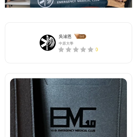
吳濬恩
中原大學
0