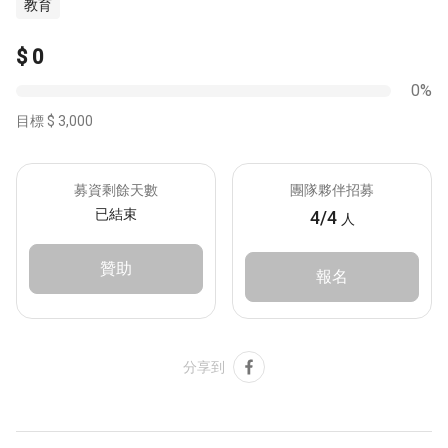
教育
活動專區
$ 0
0%
目標 $ 3,000
募資剩餘天數
團隊夥伴招募
已結束
4/4
人
贊助
報名
升等人生經驗 凝聚社會力量
Copyright ©2022 Lifund All rights reserved.
分享到