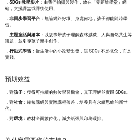
．
SDGs 教學影片
：由我們拍攝與製作，放在「零距離學堂」網
站，支援課堂或課後使用。
．
非同步學習平台
：無論網路好壞、身處何地，孩子都能隨時學
習。
．
主題童話與繪本
：以故事帶孩子理解森林減碳、人與自然共生等
議題，並引導孩子親手創作。
．
行動式學習
：從生活中的小改變出發，讓 SDGs 不是概念，而是
實踐。
預期效益
．對
孩子
：獲得可持續的數位學習機會，真正理解並實踐 SDGs。
．對
社會
：縮短課綱與實際課程落差，培養具有永續思維的新世
代。
．對
環境
：教材全面數位化，減少紙張與印刷碳排。