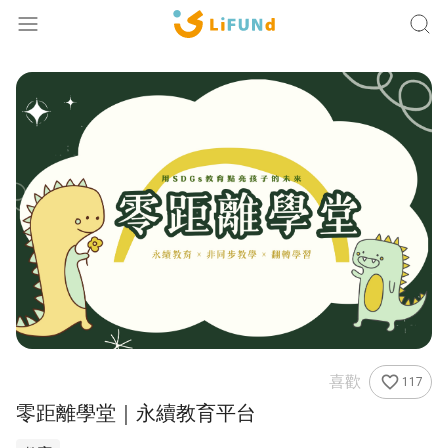
Lifund
升等人生經驗 凝聚社會力量
登入
註冊
探索活動
企業合作
關於我們
夢想大使
喜歡
favorite_border
117
零距離學堂｜永續教育平台
排行榜