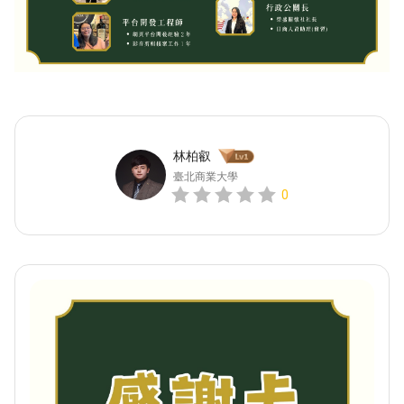
林柏叡
臺北商業大學
0